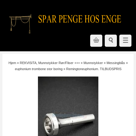
Hjem
»
REKVISITA, Munnstykker Rør/Fliser +++
»
Munnstykker
»
Messingblås
»
euphonium trombone stor boring
»
Remingtoneuphonium. TILBUDSPRIS