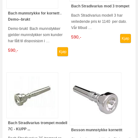
Bach Stradivarius mod 3 trompet
Bach munnstykke for kornett .
Bach Stradivarius modell 3 har
Demo--brukt
veiledende pris kr 1140 per dato.
Vår tilbud …
Demo-brukt Bach munnstykker
gjelder munnstykker som kunder
590,-
Kjøp
har fått til disposisjon i …
590,-
Kjøp
Bach Stradivarius trompet modell
7C - KUPP ...
Besson munnstykke kornettt