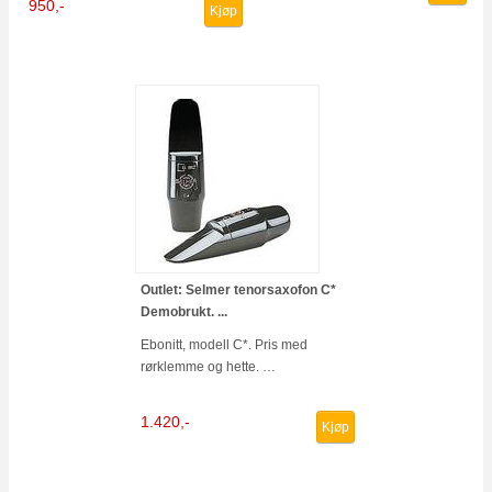
950,-
Kjøp
Outlet: Selmer tenorsaxofon C*
Demobrukt. ...
Ebonitt, modell C*. Pris med
rørklemme og hette. …
1.420,-
Kjøp