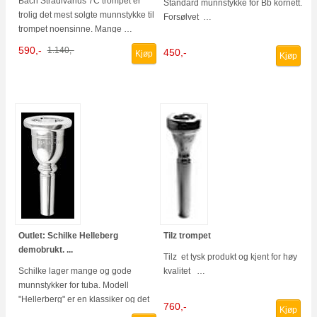
Bach Stradivarius 7C trompet er
Standard munnstykke for Bb kornett.
trolig det mest solgte munnstykke til
Forsølvet …
trompet noensinne. Mange …
590,-
1.140,-
450,-
Kjøp
Kjøp
Outlet: Schilke Helleberg
Tilz trompet
demobrukt. ...
Tilz et tysk produkt og kjent for høy
Schilke lager mange og gode
kvalitet …
munnstykker for tuba. Modell
"Hellerberg" er en klassiker og det
760,-
Kjøp
vi …