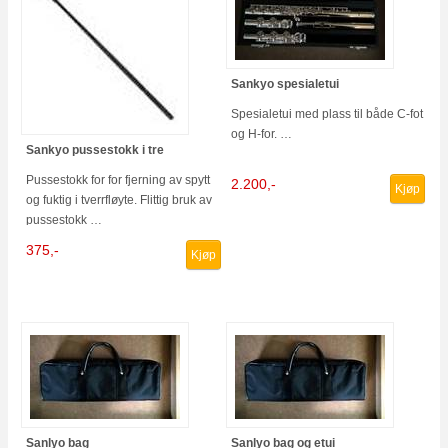
Sankyo spesialetui
Spesialetui med plass til både C-fot
og H-for. …
Sankyo pussestokk i tre
Pussestokk for for fjerning av spytt
2.200,-
Kjøp
og fuktig i tverrfløyte. Flittig bruk av
pussestokk …
375,-
Kjøp
Sanlyo bag
Sanlyo bag og etui