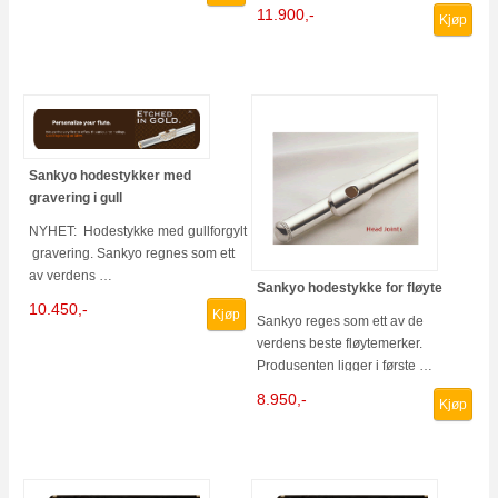
11.900,-
Kjøp
Sankyo hodestykker med
gravering i gull
NYHET: Hodestykke med gullforgylt
gravering. Sankyo regnes som ett
av verdens …
Sankyo hodestykke for fløyte
10.450,-
Kjøp
Sankyo reges som ett av de
verdens beste fløytemerker.
Produsenten ligger i første …
8.950,-
Kjøp