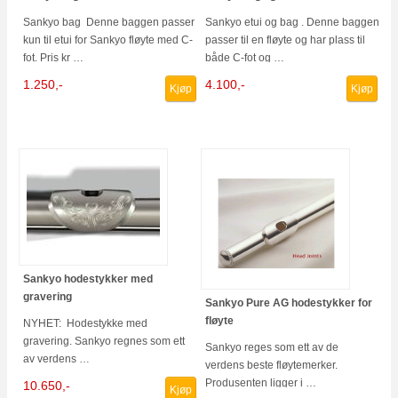
Sankyo bag Denne baggen passer
Sankyo etui og bag . Denne baggen
kun til etui for Sankyo fløyte med C-
passer til en fløyte og har plass til
fot. Pris kr …
både C-fot og …
1.250,-
4.100,-
Kjøp
Kjøp
Sankyo hodestykker med
gravering
Sankyo Pure AG hodestykker for
fløyte
NYHET: Hodestykke med
gravering. Sankyo regnes som ett
Sankyo reges som ett av de
av verdens …
verdens beste fløytemerker.
Produsenten ligger i …
10.650,-
Kjøp