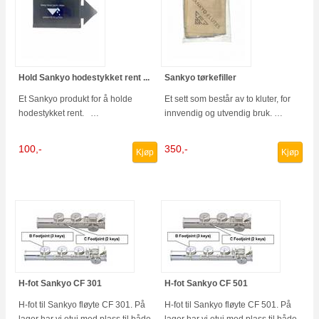
Hold Sankyo hodestykket rent ...
Sankyo tørkefiller
Et Sankyo produkt for å holde
Et sett som består av to kluter, for
hodestykket rent. …
innvendig og utvendig bruk. …
100,-
350,-
Kjøp
Kjøp
H-fot Sankyo CF 301
H-fot Sankyo CF 501
H-fot til Sankyo fløyte CF 301. På
H-fot til Sankyo fløyte CF 501. På
lager har vi etui med plass til både
lager har vi etui med plass til både