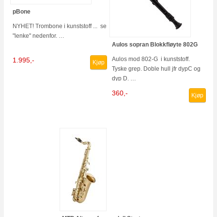
pBone
NYHET! Trombone i kunststoff ... se
"lenke" nedenfor. …
Aulos sopran Blokkfløyte 802G
Aulos mod 802-G i kunststoff.
1.995,-
Kjøp
Tyske grep. Doble hull jfr dypC og
dyp D. …
360,-
Kjøp