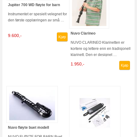
Jupiter 700 WD fløyte for barn
Instrumentet er spesielt velegnet for
den første opplæringen av små …
Nuvo Clarineo
9.600,-
Kjøp
NUVO CLARINEO Klarinetten er
kortere og lettere enn en tradisjonell
klarinett. Den er designet …
1.950,-
Kjøp
Nuvo fløyte buet modell
NUVO FLØYTE FOR BARN Buet