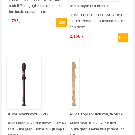
modell Pedagogisk instrument for
Nuvo fløyte rett modell
den første opplæringen …
NUVO FLØYTE FOR BARN Rett
1.795,-
modell Pedagogisk instrument for
Kjøp
den første …
2.160,-
Kjøp
Aulos blokkfløyte 802G
Aulos sopran Blokkfløyte 502A
Aulos mod 802 i kunststoff. Farge -
Aulos mod 302G i kunststoff.
sort Tyske grep. Doble hull jfr dyp C
Tyske grep. Doble hull jfr dypC og