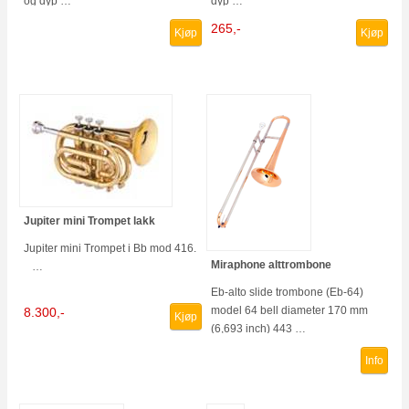
og dyp …
dyp …
265,-
Kjøp
Kjøp
Jupiter mini Trompet lakk
Jupiter mini Trompet i Bb mod 416.
Miraphone alttrombone
…
Eb-alto slide trombone (Eb-64)
model 64 bell diameter 170 mm
8.300,-
Kjøp
(6,693 inch) 443 …
Info