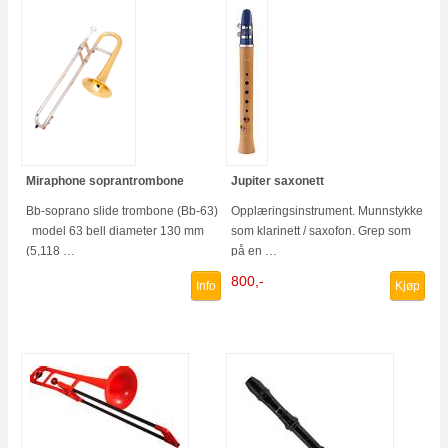
Miraphone soprantrombone
Jupiter saxonett
Bb-soprano slide trombone (Bb-63)
Opplæringsinstrument. Munnstykke
model 63 bell diameter 130 mm
som klarinett / saxofon. Grep som
(5,118 …
på en …
800,-
Info
Kjøp