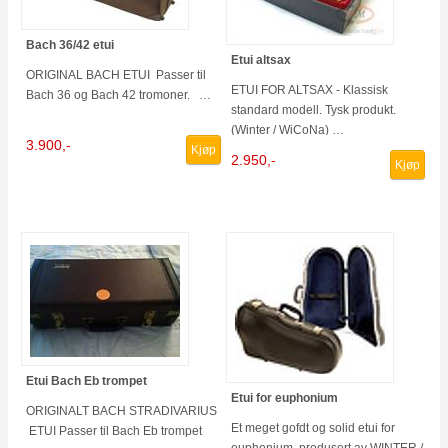
Bach 36/42 etui
Etui altsax
ORIGINAL BACH ETUI Passer til
ETUI FOR ALTSAX - Klassisk
Bach 36 og Bach 42 tromoner. …
standard modell. Tysk produkt.
(Winter / WiCoNa) …
3.900,-
Kjøp
2.950,-
Kjøp
Etui Bach Eb trompet
Etui for euphonium
ORIGINALT BACH STRADIVARIUS
Et meget gofdt og solid etui for
ETUI Passer til Bach Eb trompet
euphonium, produsert av WINTER /