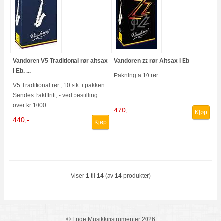
Vandoren V5 Traditional rør altsax
Vandoren zz rør Altsax i Eb
i Eb. ...
Pakning a 10 rør …
V5 Traditional rør., 10 stk. i pakken.
Sendes fraktffritt, - ved bestilling
over kr 1000 …
470,-
Kjøp
440,-
Kjøp
Viser
1
til
14
(av
14
produkter)
© Enge Musikkinstrumenter 2026