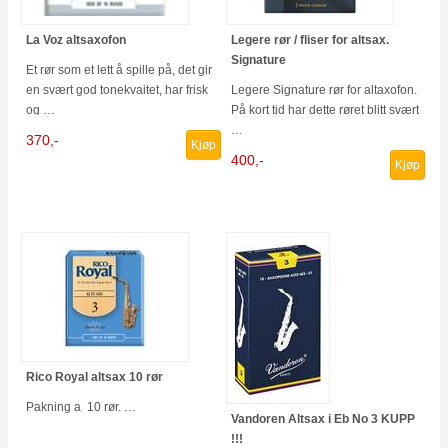
La Voz altsaxofon
Legere rør / fliser for altsax.
Signature
Et rør som et lett å spille på, det gir
en svært god tonekvaitet, har frisk
Legere Signature rør for altaxofon.
og …
På kort tid har dette røret blitt svært
…
370,-
Kjøp
400,-
Kjøp
Rico Royal altsax 10 rør
Pakning a 10 rør. …
Vandoren Altsax i Eb No 3 KUPP
!!!