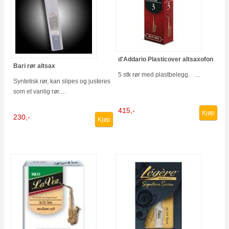
d'Addario Plasticover altsaxofon
Bari rør altsax
5 stk rør med plastbelegg. …
Syntetisk rør, kan slipes og justeres
som et vanlig rør.…
415,-
Kjøp
230,-
Kjøp