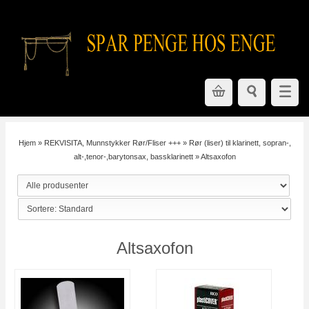
Hjem
»
REKVISITA, Munnstykker Rør/Fliser +++
»
Rør (liser) til klarinett, sopran-,
alt-,tenor-,barytonsax, bassklarinett
»
Altsaxofon
Altsaxofon