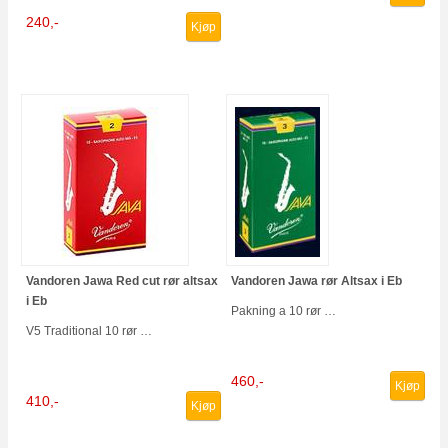
240,-
Kjøp
Vandoren Jawa Red cut rør altsax
Vandoren Jawa rør Altsax i Eb
i Eb
Pakning a 10 rør …
V5 Traditional 10 rør …
460,-
Kjøp
410,-
Kjøp