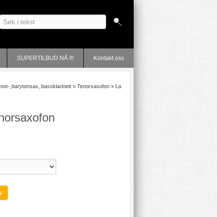
SUPERTILBUD NÅ !!!
Kontakt oss
-,tenor-,barytonsax, bassklarinett
»
Tenorsaxofon
»
La
norsaxofon
v