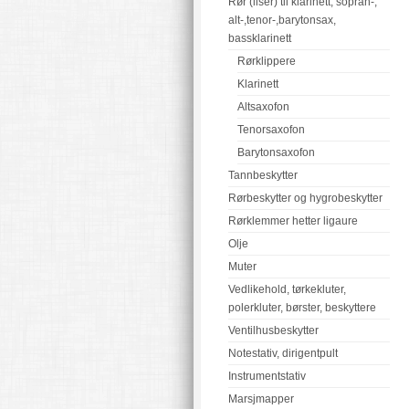
Rør (liser) til klarinett, sopran-,
alt-,tenor-,barytonsax,
bassklarinett
Rørklippere
Klarinett
Altsaxofon
Tenorsaxofon
Barytonsaxofon
Tannbeskytter
Rørbeskytter og hygrobeskytter
Rørklemmer hetter ligaure
Olje
Muter
Vedlikehold, tørkekluter,
polerkluter, børster, beskyttere
Ventilhusbeskytter
Notestativ, dirigentpult
Instrumentstativ
Marsjmapper