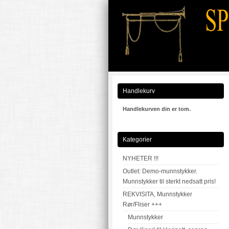
Handlekurv
Handlekurven din er tom.
Kategorier
NYHETER !!!
Outlet: Demo-munnstykker.
Munnstykker til sterkt nedsatt pris!
REKVISITA, Munnstykker
Rør/Fliser +++
Munnstykker