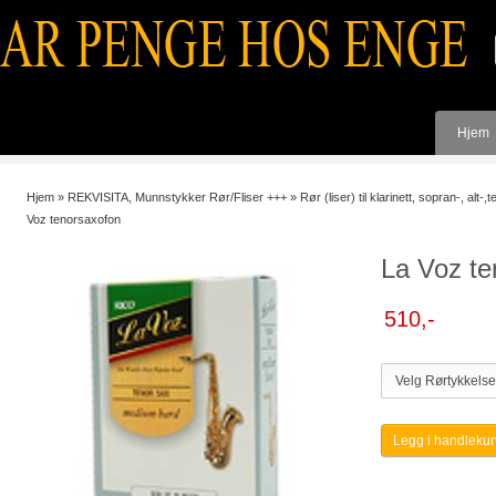
Hjem
Hjem
»
REKVISITA, Munnstykker Rør/Fliser +++
»
Rør (liser) til klarinett, sopran-, alt
Voz tenorsaxofon
La Voz te
510,-
Legg i handlekur