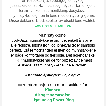
en respektert jazzpedagog, en dyktig
jazzsaksofonist, klarinettist og fløytist. Han er kjent
for sin unike instrumentklang. JodyJazz-
mynnstykkene gir en fri tone med en tydelig kjerne.
Disse dekker et bredt spekter av utsøkt tonekvalitet.
Les mer om han her.
Munnstykkene
JodyJazz munnstykkene gjør det enkelt å spille i
alle registre. Intonasjon og tonekvalitet er samtidig
perfekt. Blåsemotstanden er liten og munnstykkene
er både komfortable og fleksible.
Det legendariske
HR * munnstykket har derfor blitt ett av de mest
elskede jazzmunnstykkene i hele verden.
Anbefalte åpninger: 6*, 7 og 7*
Mer informasjon om munnstykker for
Klarinett
Al
t og tenorsaxofon
Ligature og Power Ring