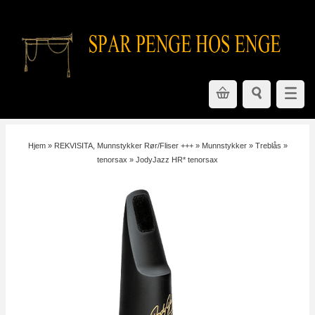
Hjem
»
REKVISITA, Munnstykker Rør/Fliser +++
»
Munnstykker
»
Treblås
»
tenorsax
»
JodyJazz HR* tenorsax