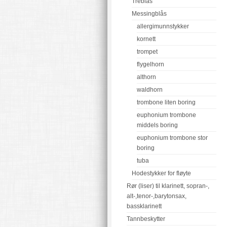
Treblås
Messingblås
allergimunnstykker
kornett
trompet
flygelhorn
althorn
waldhorn
trombone liten boring
euphonium trombone
middels boring
euphonium trombone stor
boring
tuba
Hodestykker for fløyte
Rør (liser) til klarinett, sopran-,
alt-,tenor-,barytonsax,
bassklarinett
Tannbeskytter