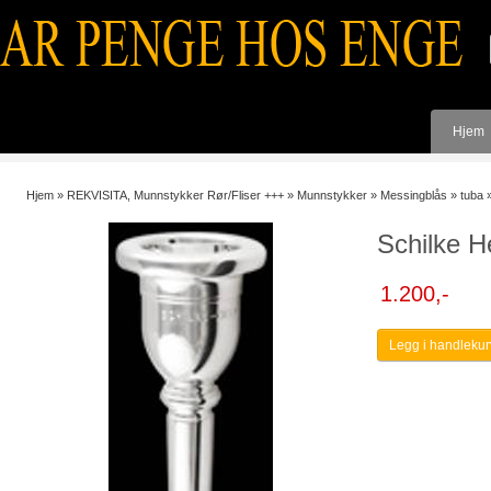
Hjem
Hjem
»
REKVISITA, Munnstykker Rør/Fliser +++
»
Munnstykker
»
Messingblås
»
tuba
Schilke H
1.200,-
Legg i handlekur