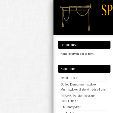
Handlekurv
Handlekurven din er tom.
Kategorier
NYHETER !!!
Outlet: Demo-munnstykker.
Munnstykker til sterkt nedsatt pris!
REKVISITA, Munnstykker
Rør/Fliser +++
Munnstykker