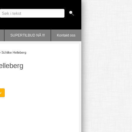
SUPERTILBUD NÅ !!!
Kontakt oss
»
Schilke Helleberg
elleberg
v