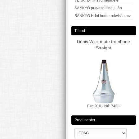
VERKTØY, instrumentdeler
SANKYO prøvespilling, ulån
SANKYO H-fot hoder rekvisita mv
Tilbud
Denis Wick mute trombone
Straight
Før:
910,-
Nå:
740,-
Produsenter